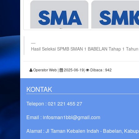
Hasil Seleksi SPMB SMAN 1 BABELAN Tahap 1 Tahun Pel
Operator Web |
2025-06-19|
Dibaca : 942
KONTAK
Telepon : 021 221 455 27
Email : infosman1bbl@gmail.com
Alamat : Jl Taman Kebalen Indah - Babelan, Kabu